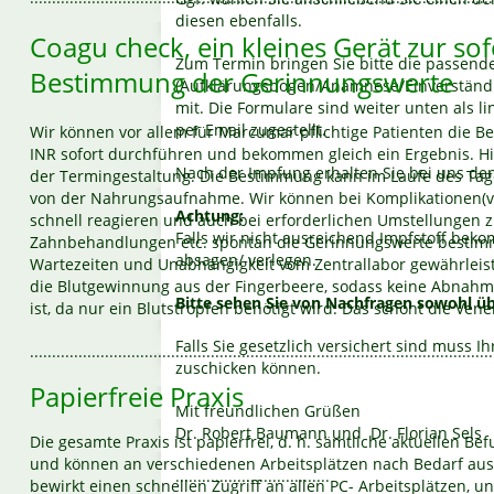
diesen ebenfalls.
Coagu check, ein kleines Gerät zur sof
Zum Termin bringen Sie bitte die passend
Bestimmung der Gerinnungswerte
(Aufklärungsbogen/Anamnese/Einverständni
mit. Die Formulare sind weiter unten als 
per Email zugestellt.
Wir können vor allem für Marcumar pflichtige Patienten die 
INR sofort durchführen und bekommen gleich ein Ergebnis. Hie
Nach der Impfung erhalten Sie bei uns den
der Termingestaltung. Die Bestimmung kann im Laufe des Tag
von der Nahrungsaufnahme. Wir können bei Komplikationen(ve
Achtung:
schnell reagieren und auch bei erforderlichen Umstellungen z.B
Falls wir nicht ausreichend Impfstoff be
Zahnbehandlungen etc. spontan die Gerinnungswerte bestim
absagen/ verlegen.
Wartezeiten und Unabhängigkeit vom Zentrallabor gewährleistet
die Blutgewinnung aus der Fingerbeere, sodass keine Abnahme
Bitte sehen Sie von Nachfragen sowohl üb
ist, da nur ein Blutstropfen benötigt wird. Das schont die Ven
Falls Sie gesetzlich versichert sind muss I
.........................................................................................................
zuschicken können.
Papierfreie Praxis
Mit freundlichen Grüßen
Dr. Robert Baumann und Dr. Florian Sels
Die gesamte Praxis ist papierfrei, d. h. sämtliche aktuellen 
und können an verschiedenen Arbeitsplätzen nach Bedarf au
....
...............................
bewirkt einen schnellen Zugriff an allen PC- Arbeitsplätzen, 