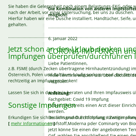
Sie haben die Gelegenheit nach einem Belastungs-EKG, oder 
Die Kombination von anderen Impfstoffen
nach der Arbeit, vor einer Untersuchung, bei uns zu duschen.
möglich!!
Hierfür haben wir eine Dusche installiert. Handtücher, Seife, 
gehalten.
.......
.................................................................
.........................................................................................................
6. Januar 2022
Jetzt schon an den Urlaub denken und
CORONA-IMPFUNG in unse
Impfungen überprüfen/durchführen l
Liebe Patientinnen,
z.B. FSME (durch Zecken übertragene Hirnhautentzündung) 
Österreich, Polen und Baltikum häufig vorkommend. Bei Fernre
Freie Termine werden u.a. über doctolib.d
rechtzeitig an Impfungen denken!
vergeben.
Lassen Sie sich in der Praxis beraten und Ihren Impfausweis 
Anleitung:
Fachgebiet: Covid 19 Impfung
Sonstige Impfungen
Haben Sie bereits einen Arzt dieser Einric
werden.
Erkundigen Sie sich zu Sinn und Durchführung sonstiger sinn
Besuchsgrund: Erstimpfung / Zweitimpfung
[
mehr Informationen
Impfstoff,Moderna pder Cominarty von Bio
]
jetzt könne Sie einen der angebotenen T
.........................................................................................................
Ggf. wählen Sie anschließend Sie einen d