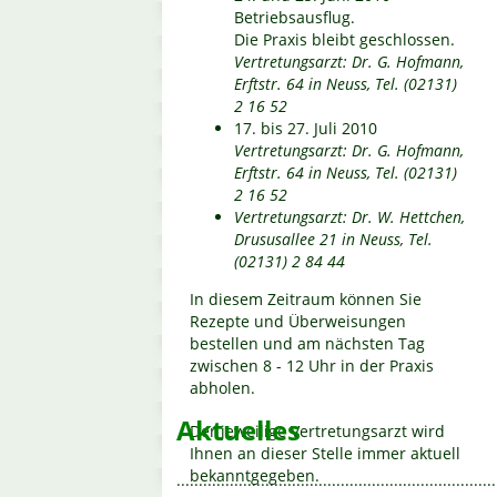
Betriebsausflug.
Die Praxis bleibt geschlossen.
Vertretungsarzt: Dr. G. Hofmann,
Erftstr. 64 in Neuss, Tel. (02131)
2 16 52
17. bis 27. Juli 2010
Vertretungsarzt: Dr. G. Hofmann,
Erftstr. 64 in Neuss, Tel. (02131)
2 16 52
Vertretungsarzt: Dr. W. Hettchen,
Drususallee 21 in Neuss, Tel.
(02131) 2 84 44
In diesem Zeitraum können Sie
Rezepte und Überweisungen
bestellen und am nächsten Tag
zwischen 8 - 12 Uhr in der Praxis
abholen.
Aktuelles
Der jeweilige Vertretungsarzt wird
Ihnen an dieser Stelle immer aktuell
bekanntgegeben.
........................................................................