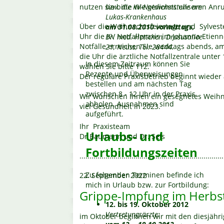
nutzen sie bitte wie gewohnt unseren Anr
bzw. die KV-Notdienststelle am
Lukas-Krankenhaus
Über die Weihnachtsfeiertage und Sylvest
am 31.08.2010 vormittags,
Uhr die KV Notfallpraxis im Johanna Etie
Dr. med. Hettchen, Drususallee
Notfälle erreichen Sie werktags abends,
21, Neuss, Tel: 28444.
die Uhr die ärztliche Notfallzentrale unte
In diesem Zeitraum können Sie
wählen Sie bitte 112.
Rezepte und Überweisungen
Der reguläre Praxisbetrieb beginnt wieder
bestellen und am nächsten Tag
zwischen 8 - 12 Uhr in der Praxis
Wir wünschen Ihnen ein gesegnetes Weihn
abholen. Ausnahmen sind
viel Gesundheit in 2023.
aufgeführt.
Ihr Praxisteam
Urlaubs- und
Dr Baumann und Dr. Sels
Fortbildungszeiten
........................................................................
Zu folgenden Terminen befinde ich
22. September 2022
mich in Urlaub bzw. zur Fortbildung:
Grippe-Impfung im Herbs
12. bis 19. Oktober 2012
Vertretungsärzte:
im Oktober beginnen wir mit den diesjähri