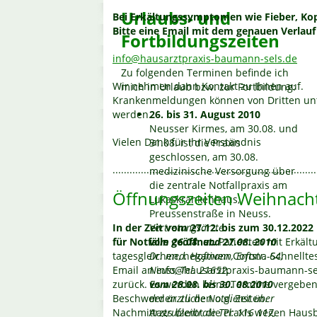
Urlaubs- und
Bei Erkältungssymptomen wie Fieber, Kop
Bitte eine Email mit dem genauen Verlauf
Fortbildungszeiten
info@hausarztpraxis-baumann-sels.de
Zu folgenden Terminen befinde ich
Wir nehmen dann Kontakt zu Ihnen auf.
mich in Urlaub bzw. zur Fortbildung:
Krankenmeldungen können von Dritten unt
werden.
26. bis 31. August 2010
Neusser Kirmes, am 30.08. und
Vielen Dank für Ihr Verständnis
31.08. ist die Praxis
geschlossen, am 30.08.
........................................................................
medizinische Versorgung über
die zentrale Notfallpraxis am
Öffnungszeiten Weihnacht
Lukaskrankenhaus,
Preussenstraße in Neuss.
In der Zeit vom 27.12. bis zum 30.12.2022 
Vertretungsärzte:
für Notfälle geöffnet.
vom
26.08. und 27.08. 2010
Patienten mit Erkält
tagesgleichen, negativen Corona-Schnelltes
Dr. med. Hofmann, Erftstr. 64,
Email an info@hausarztpraxis-baumann-se
Neuss, Tel. 21652,
zurück. Es werden keine Termine vergeben.
vom
28.08. bis 30. 08.2010
Beschwerden zu den o.g. Zeiten.
der ärztliche Notdienst über
Nachmittags bleibt die Praxis wegen Haus
Arztrufzentrale Tel: 116 117,