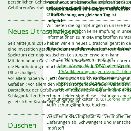
persönlichen Geheimzahl bequem bargeldlos zahlen. Für Sie 
Personen, die bisher eine Impfstoffdosis 
Gebühren/Bearbeitungskosten. Kreditkarten könne wir leider n
sollen eine zusätzliche mRNA-Impfstoffdo
Die Kombination von Grippe – und Covid
erhalten.
– Auffrischung am gleichen Tag ist
.........................................................................................................
möglich!
Wir bieten die og Impfungen in unsere Pr
Neues Ultraschallgerät
Menschen, die noch keine Impfung in unse
Informationen zu mRNA Impfstoffen runter
Seit Mitte Juni 2015 haben wir ein neues Ultraschallgerät in d
Bitte folgen sie folgenden Links und druck
eine Investition getätigt, die uns auf den neuesten technisch
Spektrum der diagnostischen Leistungen erweitern kann.
Aufklärungsbogen Impfstoff
Mit dem neuen Gerät sind nicht nur die Darstellungen klarer
https://www.rki.de/DE/Content/Infe
die Handhabung einfacher. Es hat ausserdem einen „Fläschc
19/Aufklaerungsbogen-de.pdf?__blob
Ultraschallgel.
Anamnese und Einwilligungserklärun
Vor allem haben wir jetzt die Option durch Farbdarstellung un
https://www.rki.de/DE/Content/Infe
Gefäßen ( vor allem den Kopf versorgende Gefäße - Carotiden)
19/Einwilligung-de.pdf?__blob=public
Darstellung der Gefäßwände mittels eines Programmes ein Ris
Schlaganfall zu berechnen. Leider sind diese Leistungen aber 
Buchungsmöglichkeiten: s. u. (
Corona Impfu
gesetzlichen Krankenversicherungen.
Auffrischungsimpfung buchen.
.........................................................................................................
Welchen mRNA Impfstoff wir verimpfen, en
Lieferungen ab. Schwangere und Menschen 
Duschen
Impfstoff.